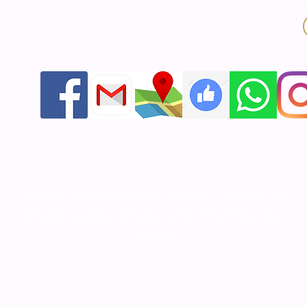
אור התודעה - יודאיקה ומתנות לאירועים שזוכרים
חנות אונליין ליודאיקה ותשמישי קדושה מעוצבים
אשדוד