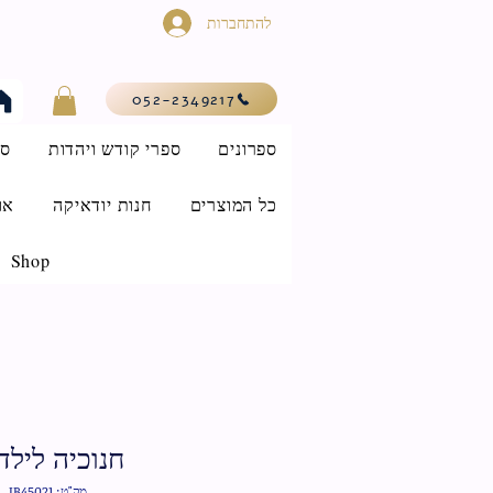
להתחברות
052-2349217
ספרונים
ספרי קודש ויהדות
סי
כל המוצרים
חנות יודאיקה
או
Shop
חנוכיה לילד
מק"ט: IB45021