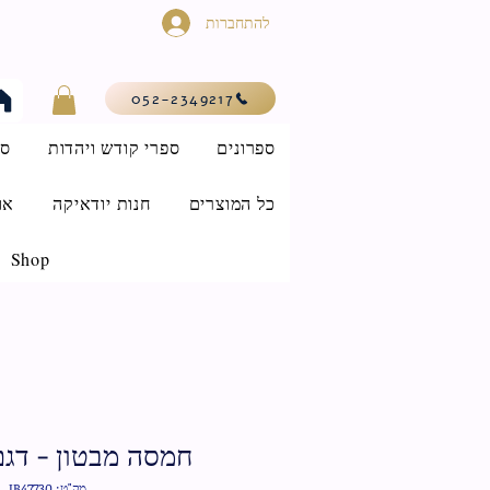
להתחברות
052-2349217
ספרונים
ספרי קודש ויהדות
סי
כל המוצרים
חנות יודאיקה
או
Shop
חמסה מבטון - דג
מק"ט: IB47730