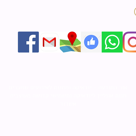
אור התודעה - יודאיקה ומתנות לאירועים שזוכרים
חנות אונליין ליודאיקה ותשמישי קדושה מעוצבים
אשדוד