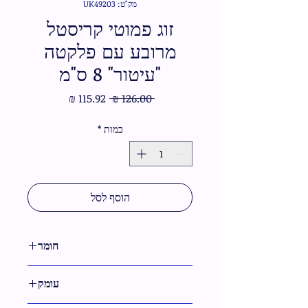
מק"ט: UK49203
זוג פמוטי קריסטל
מרובע עם פלקטה
"עיטור" 8 ס"מ
מחיר
מחיר
 ‏126.00 ‏₪ 
רגיל
מבצע
כמות
*
הוסף לסל
חומר
קריסטל
עומק