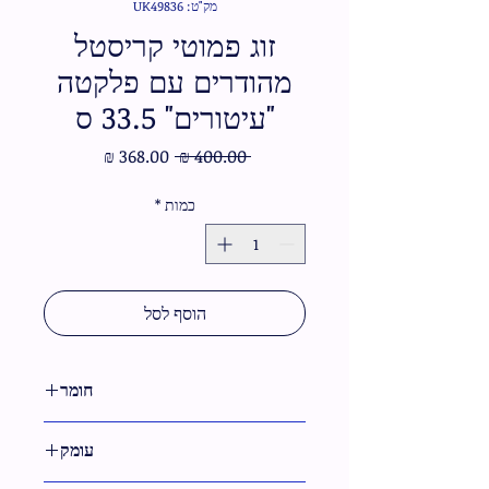
מק"ט: UK49836
זוג פמוטי קריסטל
מהודרים עם פלקטה
"עיטורים" 33.5 ס
מחיר
מחיר
 ‏400.00 ‏₪ 
רגיל
מבצע
כמות
*
הוסף לסל
חומר
קריסטל
עומק