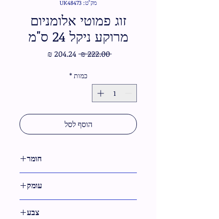
מק"ט: UK48473
זוג פמוטי אלומניום
מרוקע ניקל 24 ס"מ
מחיר
מחיר
 ‏222.00 ‏₪ 
רגיל
מבצע
כמות
*
הוסף לסל
חומר
אלומיניום
עומק
צבע