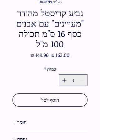
מק"ט: UK48719
גביע קריסטל מהודר
"מעויינים" עם אבנים
כסף 16 ס"מ תכולה
100 מ"ל
מחיר
מחיר
 ‏163.00 ‏₪ 
רגיל
מבצע
כמות
*
הוסף לסל
חומר
קריסטל
עומק