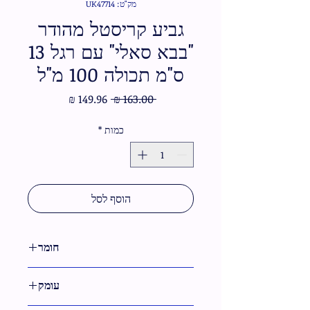
מק"ט: UK47714
גביע קריסטל מהודר
"בבא סאלי" עם רגל 13
ס"מ תכולה 100 מ"ל
מחיר
מחיר
 ‏163.00 ‏₪ 
רגיל
מבצע
כמות
*
הוסף לסל
חומר
קריסטל
עומק