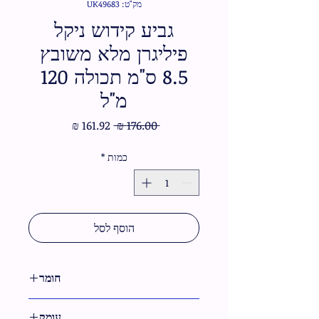
מק"ט: UK49683
גביע קידוש ניקל
פיליגרן מלא משובץ
8.5 ס"מ תכולה 120
מ"ל
מחיר
מחיר
 ‏176.00 ‏₪ 
רגיל
מבצע
כמות
*
הוסף לסל
חומר
מתכת
עומק