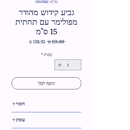
מק"ט: UK47682
גביע קידוש מהודר
מפולימר עם תחתית
15 ס"מ
מחיר
מחיר
 ‏151.00 ‏₪ 
רגיל
מבצע
כמות
*
הוסף לסל
חומר
פולירזין
עומק