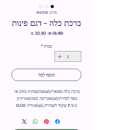
מק"ט: IB47238
ברכת כלה - דגם פינות
מחיר
מחיר
 ‏31.90 ‏₪ 
רגיל
מבצע
כמות
*
הוסף לסל
ברכת כלה מפוארת\n\nהשבחות בזהב או 
כסף לבחירה\n\nכריכה קשה\nנרתיק 
P.V.C שקוף לשמירה.\n\nגודל: 15/20