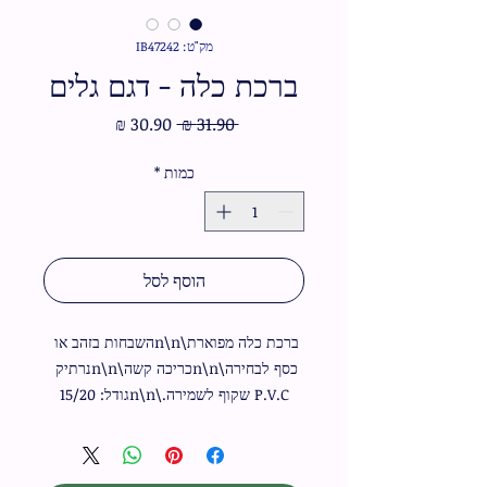
מק"ט: IB47242
ברכת כלה - דגם גלים
מחיר
מחיר
 ‏31.90 ‏₪ 
רגיל
מבצע
כמות
*
הוסף לסל
ברכת כלה מפוארת\n\nהשבחות בזהב או 
כסף לבחירה\n\nכריכה קשה\n\nנרתיק 
P.V.C שקוף לשמירה.\n\nגודל: 15/20