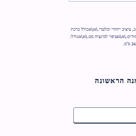
ברכון ברכת המזון באנגלית ועברית, עם הטבעה מזהב, עיצוב ייחודי ובלעדי.\n\nכולל ברכת 
מעין שלוש.\n\nנוסח אשכנזי.\n\nכתב גדול. 12 עמודים.\n\nציפוי למינציה מט.\n\nגודל: 