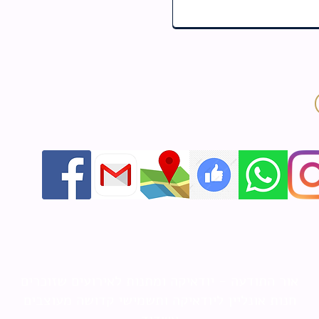
אור התודעה - יודאיקה ומתנות לאירועים שזוכרים
חנות אונליין ליודאיקה ותשמישי קדושה מעוצבים