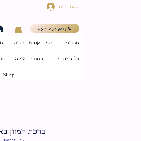
להתחברות
052-2349217
ספרונים
ספרי קודש ויהדות
סי
כל המוצרים
חנות יודאיקה
או
Shop
ברכת המזון בא
מק"ט: IB46222