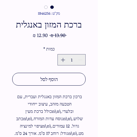
מק"ט: IB46256
ברכת המזון באנגלית
מחיר
מחיר
 ‏13.90 ‏₪ 
רגיל
מבצע
כמות
*
הוסף לסל
ברכון ברכת המזון באנגלית ועברית, עם 
הטבעה מזהב, עיצוב ייחודי 
ובלעדי.\n\nכולל ברכת מעין 
שלוש.\n\nנוסח עדות המזרח.\n\nכתב 
גדול. 12 עמודים.\n\nציפוי למינציה 
מט.\n\nגודל: רוחב 17 ס"מ. אורך 24 ס"מ.