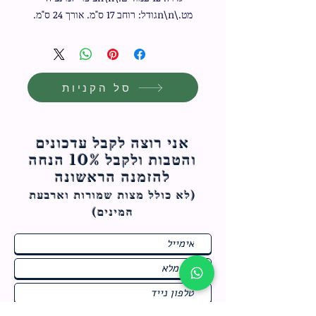
מט.\n\nגודל: רוחב 17 ס"מ. אורך 24 ס"מ.
סל הקניות
אני רוצה לקבל עדכונים
והטבות ולקבל 10% הנחה
להזמנה הראשונה
(לא כולל מצות ש
מורות וארבעת
המינים)
ח
תחומי התעניינות
*