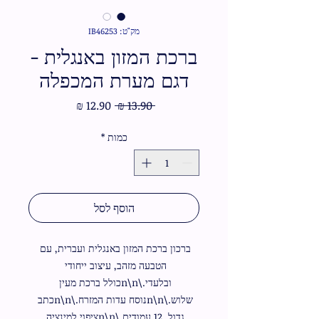
מק"ט: IB46253
ברכת המזון באנגלית -
דגם מערת המכפלה
מחיר
מחיר
 ‏13.90 ‏₪ 
רגיל
מבצע
כמות
*
הוסף לסל
ברכון ברכת המזון באנגלית ועברית, עם 
הטבעה מזהב, עיצוב ייחודי 
ובלעדי.\n\nכולל ברכת מעין 
שלוש.\n\nנוסח עדות המזרח.\n\nכתב 
גדול. 12 עמודים.\n\nציפוי למינציה 