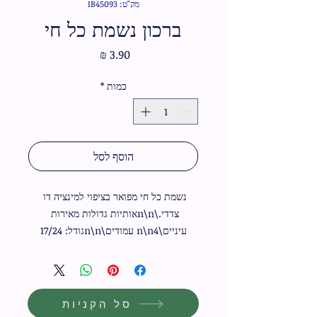
מק"ט: IB45093
ברכון נשמת כל חי
מחיר
כמות
*
הוסף לסל
נשמת כל חי מפואר בציפוי למינציה דו 
צדדי.\n\nאותיות גדולות מאירות 
עיניים\n\n4 עמודים\n\nגודל: 17/24
סל הקניות