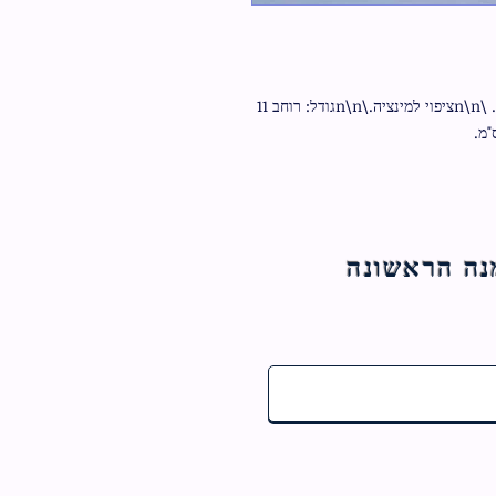
נשמת כל חי, עם הטבעה מזהב, עיצוב ייחודי ובלעדי. \n\nציפוי למינציה.\n\nגודל: רוחב 11 