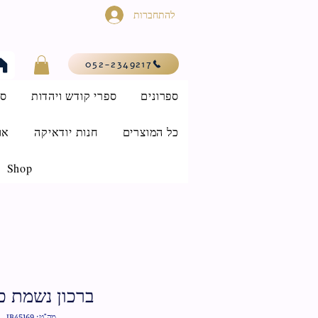
להתחברות
052-2349217
ספרונים
ספרי קודש ויהדות
סי
כל המוצרים
חנות יודאיקה
או
Shop
ברכון נשמת כ
מק"ט: IB45169