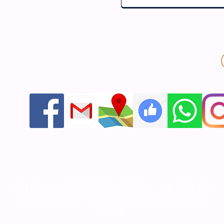
אור התודעה - יודאיקה ומתנות לאירועים שזוכרים
חנות אונליין ליודאיקה ותשמישי קדושה מעוצבים
אשדוד