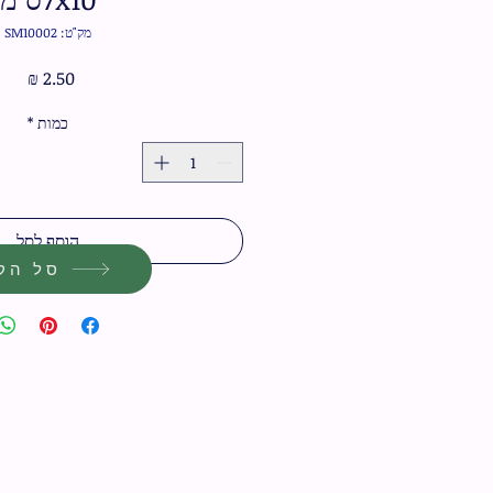
מק"ט: SM10002
מחיר
כמות
*
הוסף לסל
סל הקנ