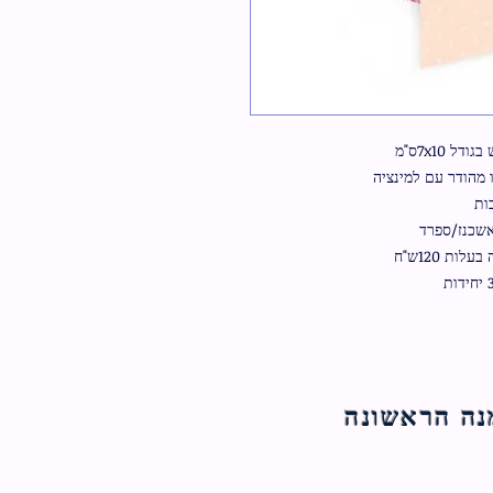
 7x10ס"מ
 מהודר עם למינציה
ות
אשכנז/ספרד
ת 120ש"ח