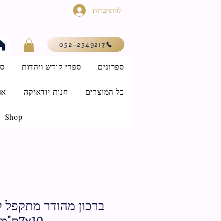
להתחברות
052-2349217
ספרונים
ספרי קודש ויהדות
סי
כל המוצרים
חנות יודאיקה
או
Shop
ברכון מהודר מתקפל ל
7x10ס"מ