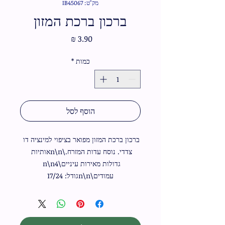
מק"ט: IB45067
ברכון ברכת המזון
מחיר
כמות
*
הוסף לסל
ברכון ברכת המזון מפואר בציפוי למינציה דו 
צדדי. נוסח עדות המזרח.\n\nאותיות 
גדולות מאירות עיניים\n\n4 
עמודים\n\nגודל: 17/24