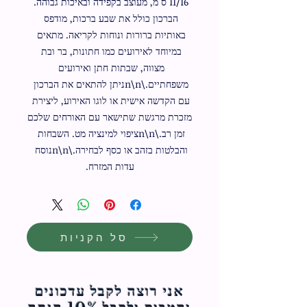
11/16 ס"מ, מעוצב בקפידה ובאיכות גבוהה. 
הברכון כולל את שבע ברכות, מודפס 
באותיות ברורות ונוחות לקריאה. מתאים 
במיוחד לאירועים כמו חתונות, בר ובת 
מצווה, שבתות חתן ואירועים 
משפחתיים.\n\nניתן להתאים את הברכון 
עם הקדשה אישית או לוגו האירוע, ליצירת 
מזכרת מרגשת שתישאר עם האורחים שלכם 
זמן רב.\n\nציפוי למינציה מט. השבחות 
והבלטות בזהב או כסף לבחירה.\n\nנוסח 
עדות המזרח.
סל הקניות
אני רוצה לקבל עדכונים