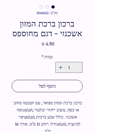
מק"ט: IB46652
ברכון ברכת המזון
אשכנזי - דגם מחוספס
מחיר
כמות
*
הוסף לסל
ברכון ברכת המזון מפואר, עם הטבעה מזהב 
או כסף, עיצוב ייחודי ובלעדי.\n\nנוסח 
אשכנזי. כולל שבע ברכות.\n\nציפוי 
למינציה.\n\nגודל: רוחב 11 ס"מ. אורך 16 
ס"מ.