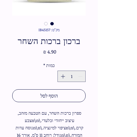
מק"ט: IB45157
ברכון ברכות השחר
מחיר
כמות
*
הוסף לסל
ספרון ברכות השחר, עם הטבעה מזהב, 
עיצוב ייחודי ובלעדי.\n\nצבע 
קרם.\n\nציפוי למינציה.\n\nנוסח עדות 
המזרח.\n\nגודל: רוחב 11 ס"מ. אורך 16 