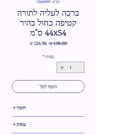
מק"ט: UK65997
ברכה לעליה לתורה
קטיפה כחול בהיר
44x54 ס"מ
מחיר
מחיר
 ‏138.00 ‏₪ 
רגיל
מבצע
כמות
*
הוסף לסל
חומר
קטיפה
עומק