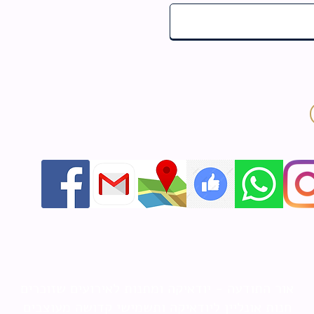
אור התודעה - יודאיקה ומתנות לאירועים שזוכרים
חנות אונליין ליודאיקה ותשמישי קדושה מעוצבים