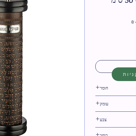
מחיר
מבצע
יות
חומר
עץ,דמוי עור
עומק
צבע
חום,כסף,שקוף
רוחב