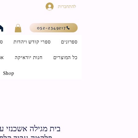
להתחברות
052-2349217
ספרונים
ספרי קודש ויהדות
סי
כל המוצרים
חנות יודאיקה
או
Shop
בית מגילה אשכנזי ע
פלקטה עבור קלף 50 ס"