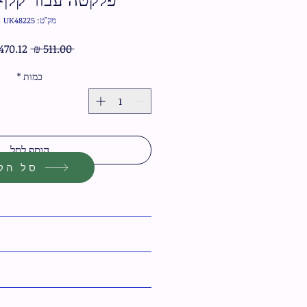
מק"ט: UK48225
מחיר
 ‏511.00 ‏₪ 
רגיל
כמות
*
הוסף לסל
סל הקנ