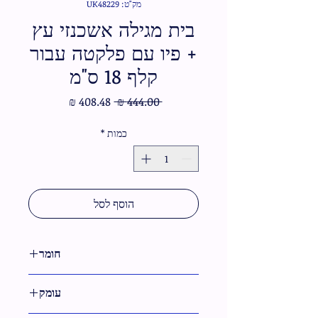
מק"ט: UK48229
בית מגילה אשכנזי עץ
+ פיו עם פלקטה עבור
קלף 18 ס"מ
מחיר
מחיר
 ‏444.00 ‏₪ 
רגיל
מבצע
כמות
*
הוסף לסל
חומר
עץ,דמוי עור
עומק