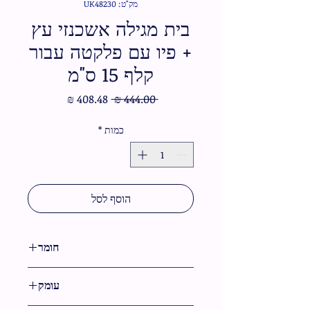
מק"ט: UK48230
בית מגילה אשכנזי עץ
+ פיו עם פלקטה עבור
קלף 15 ס"מ
מחיר
מחיר
 ‏444.00 ‏₪ 
רגיל
מבצע
כמות
*
הוסף לסל
חומר
עץ,דמוי עור
עומק