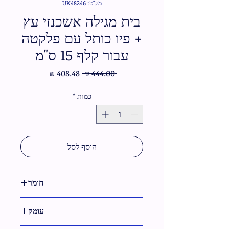
מק"ט: UK48246
בית מגילה אשכנזי עץ
+ פיו כותל עם פלקטה
עבור קלף 15 ס"מ
מחיר
מחיר
 ‏444.00 ‏₪ 
רגיל
מבצע
כמות
*
הוסף לסל
חומר
עץ,דמוי עור
עומק