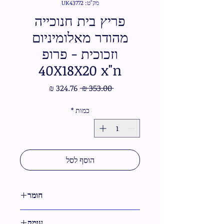
מק"ט: UK43772
פריץ בית חנוכייה
מהודר מאלומיניום
וזכוכית - פרופ
40X18X20 x"n
מחיר
מחיר
 ‏353.00 ‏₪ 
רגיל
מבצע
כמות
*
הוסף לסל
חומר
אלומיניום,זכוכית
עומק