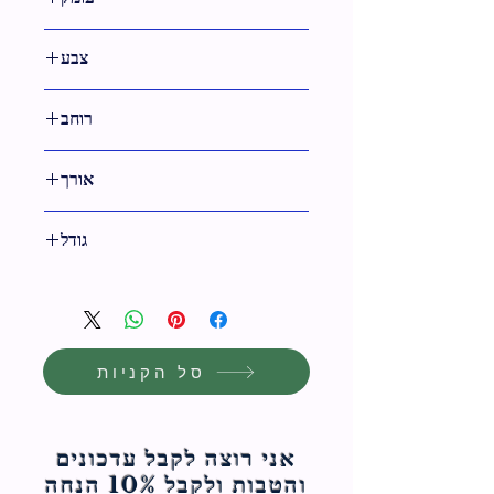
19 ס"מ
צבע
גימור נחושת,כסף,שקוף
רוחב
40 ס"מ
אורך
22 ס"מ
גודל
22 ס"מ
סל הקניות
אני רוצה לקבל עדכונים
והטבות ולקבל 10% הנחה