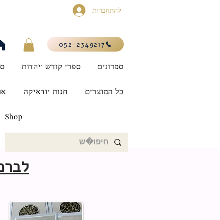
להתחברות
052-2349217
ספרונים
ספרי קודש ויהדות
סי
כל המוצרים
חנות יודאיקה
או
Shop
לברכוני