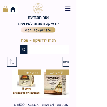
אור התודעה
יודאיקה ומתנות לאירועים
052-2349217
חנות יודאיקה - פסח
סינון
חדש - פריכות כזית
חדש - פריכות כזית
אבהתנא - 1קג מצות
אבהתנא - 500גרם