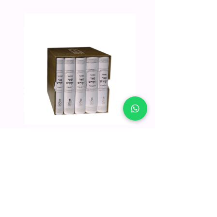
סט מחזורים "פאר הקודש" בכריכה
קשה במארז מהודר 12x17 ס"מ
מחיר
הוספה לסל